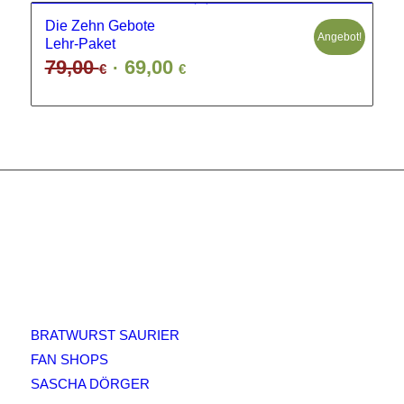
Die Zehn Gebote
Angebot!
Lehr-Paket
Ursprünglicher
Aktueller
79,00
69,00
€
€
Preis
Preis
war:
ist:
79,00 €
69,00 €.
QUICK-LINKS
BRATWURST SAURIER
FAN SHOPS
SASCHA DÖRGER