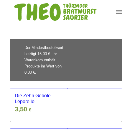
Der Mindestbestellwert
beträgt
15,00
€
. Ihr
Warenkorb enthält
Produkte im Wert von
0,00
€
.
Die Zehn Gebote
Leporello
3,50
€