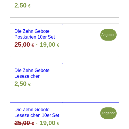
2,50
€
Die Zehn Gebote
Angebot!
Postkarten 10er Set
Ursprünglicher
Aktueller
25,00
19,00
€
€
Preis
Preis
war:
ist:
25,00 €
19,00 €.
Die Zehn Gebote
Lesezeichen
2,50
€
Die Zehn Gebote
Angebot!
Lesezeichen 10er Set
Ursprünglicher
Aktueller
25,00
19,00
€
€
Preis
Preis