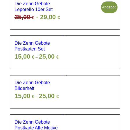
Die Zehn Gebote
Angebot!
Leporello 10er Set
Ursprünglicher
Aktueller
35,00
29,00
€
€
Preis
Preis
war:
ist:
35,00 €
29,00 €.
Die Zehn Gebote
Postkarten Set
15,00
25,00
€
–
€
Die Zehn Gebote
Bilderheft
15,00
25,00
€
–
€
Die Zehn Gebote
Postkarte Alle Motive